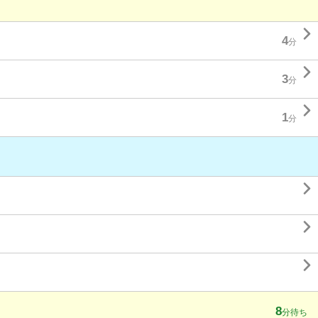

4
分

3
分

1
分



8
分待ち