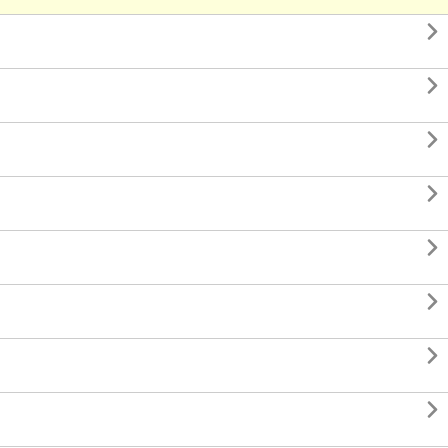







