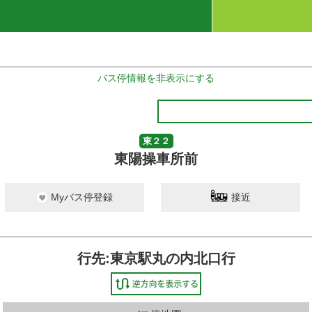
バス停情報を非表示にする
東２２
東陽操車所前
Myバス停登録
接近
行先:東京駅丸の内北口行