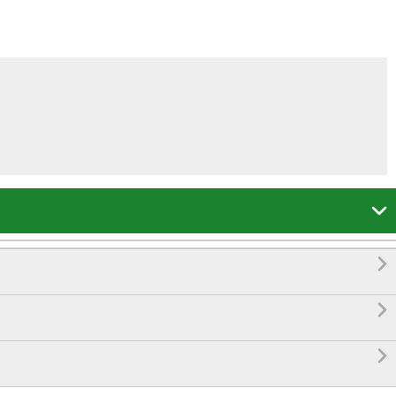



