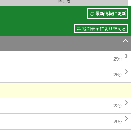
時刻表
最新情報に更新
地図表示に切り替える


29
分

26
分

22
分

20
分