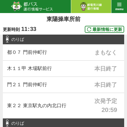
東陽操車所前
11
:
33
更新時刻
最新情報に更新
のりば
まもなく
都０７ 門前仲町行
本日終了
木１１甲 木場駅前行
本日終了
門２１ 門前仲町行
次発予定
東２２ 東京駅丸の内北口行
20:59
のりば