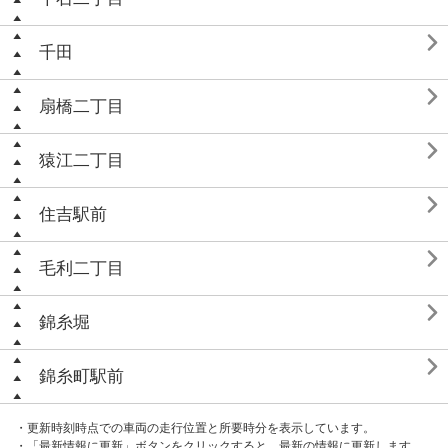

千田

扇橋二丁目

猿江二丁目

住吉駅前

毛利二丁目

錦糸堀

錦糸町駅前
・更新時刻時点での車両の走行位置と所要時分を表示しています。
・「最新情報に更新」ボタンをクリックすると、最新の情報に更新します