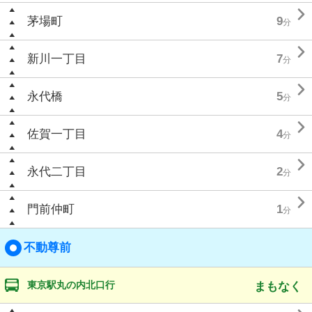

茅場町
9
分

新川一丁目
7
分

永代橋
5
分

佐賀一丁目
4
分

永代二丁目
2
分

門前仲町
1
分
不動尊前
東京駅丸の内北口行
まもなく