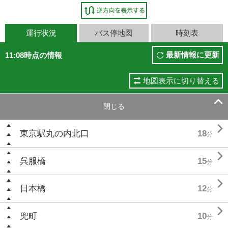
運行状況
バス停地図
時刻表
最新情報に更新
11:08時点の情報
地図表示に切り替える

閉じる

東京駅丸の内北口
18
分

呉服橋
15
分

日本橋
12
分

兜町
10
分