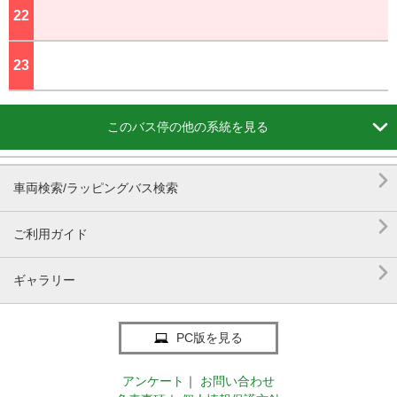
22
ジ
23
ジ

このバス停の他の系統を見る

車両検索/ラッピングバス検索

ご利用ガイド

ギャラリー
PC版を見る
アンケート
｜
お問い合わせ