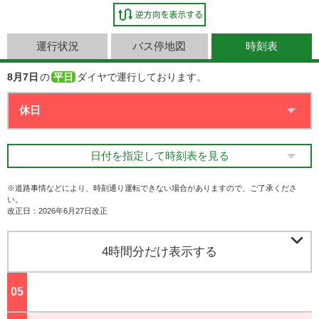
運行状況
バス停地図
時刻表
8月7日
の
平日
ダイヤで運行しております。
日付を指定して時刻表を見る
※道路事情などにより、時刻通り運転できない場合がありますので、ご了承くださ
い。
改正日：2026年6月27日改正

4時間分だけ表示する
05
ジ