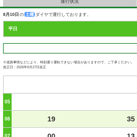
運行状況
8月10日
の
土曜
ダイヤで運行しております。
※道路事情などにより、時刻通り運転できない場合がありますので、ご了承ください。
改正日：2026年6月27日改正
05
ジ
19
35
06
ジ
00
13
07
ジ