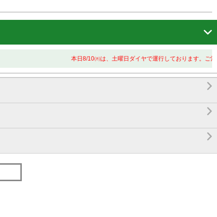

本日8/10㈪は、土曜日ダイヤで運行しております。ご注意


