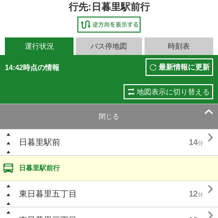
行先:日暮里駅前行
運行状況
バス停地図
時刻表
最新情報に更新
14:42時点の情報
地図表示に切り替える

閉じる

日暮里駅前
14
分
日暮里駅前行

東日暮里五丁目
12
分
