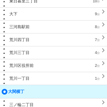
東日暮里三丁目
10
分

大下
9
分

三河島駅前
8
分

荒川四丁目
7
分

荒川三丁目
4
分

荒川区役所前
2
分

荒川一丁目
1
分
大関横丁

三ノ輪二丁目