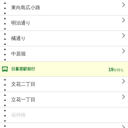

東向島広小路

明治通り

橘通り

中居堀
日暮里駅前行
19
分待ち

文花二丁目

立花一丁目
福神橋
