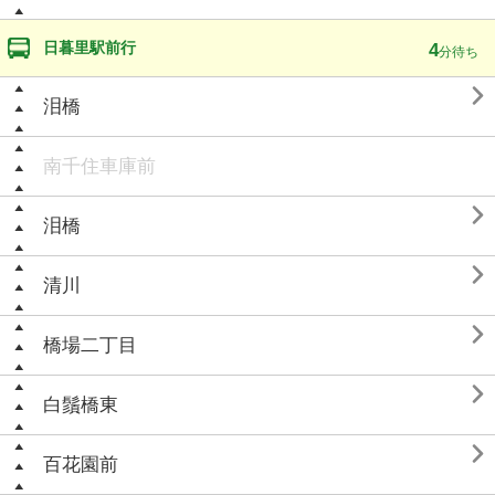
日暮里駅前行
4
分待ち

泪橋
南千住車庫前

泪橋

清川

橋場二丁目

白鬚橋東

百花園前