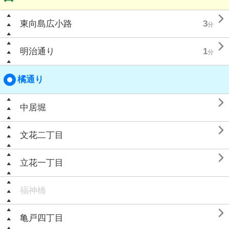

東向島広小路
3
分

明治通り
1
分
橘通り

中居堀

文花二丁目

立花一丁目
福神橋

亀戸四丁目