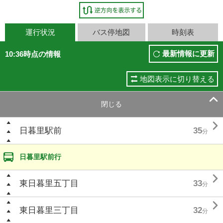
運行状況
バス停地図
時刻表
最新情報に更新
10:36時点の情報
地図表示に切り替える

閉じる

日暮里駅前
35
分
日暮里駅前行

東日暮里五丁目
33
分

東日暮里三丁目
32
分