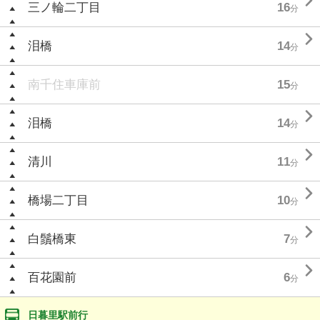

三ノ輪二丁目
16
分

泪橋
14
分
南千住車庫前
15
分

泪橋
14
分

清川
11
分

橋場二丁目
10
分

白鬚橋東
7
分

百花園前
6
分
日暮里駅前行