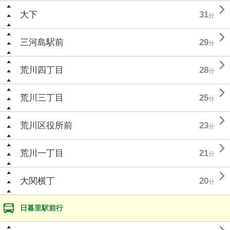

大下
31
分

三河島駅前
29
分

荒川四丁目
28
分

荒川三丁目
25
分

荒川区役所前
23
分

荒川一丁目
21
分

大関横丁
20
分
日暮里駅前行