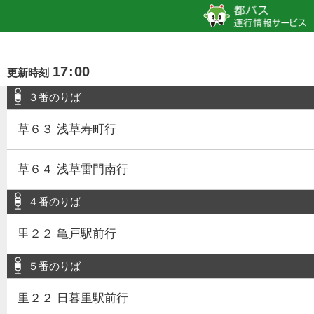
17
:
00
更新時刻
３番のりば
草６３ 浅草寿町行
草６４ 浅草雷門南行
４番のりば
里２２ 亀戸駅前行
５番のりば
里２２ 日暮里駅前行