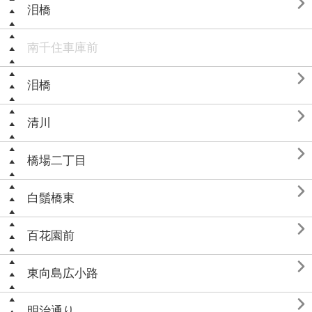

泪橋
南千住車庫前

泪橋

清川

橋場二丁目

白鬚橋東

百花園前

東向島広小路

明治通り