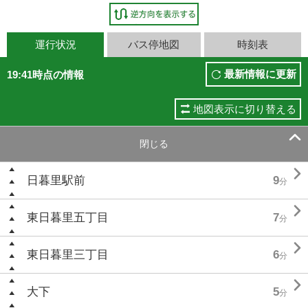
運行状況
バス停地図
時刻表
最新情報に更新
19:41時点の情報
地図表示に切り替える

閉じる

日暮里駅前
9
分

東日暮里五丁目
7
分

東日暮里三丁目
6
分

大下
5
分