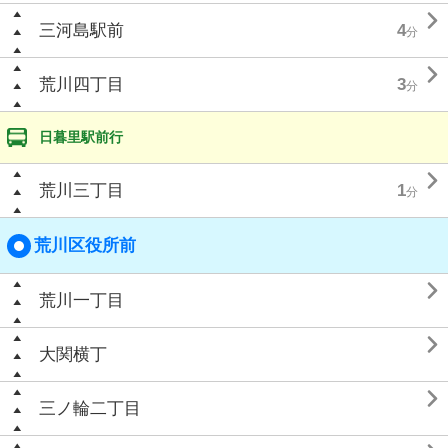

三河島駅前
4
分

荒川四丁目
3
分
日暮里駅前行

荒川三丁目
1
分
荒川区役所前

荒川一丁目

大関横丁

三ノ輪二丁目