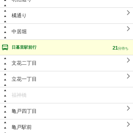

橘通り

中居堀
日暮里駅前行
21
分待ち

文花二丁目

立花一丁目
福神橋

亀戸四丁目

亀戸駅前