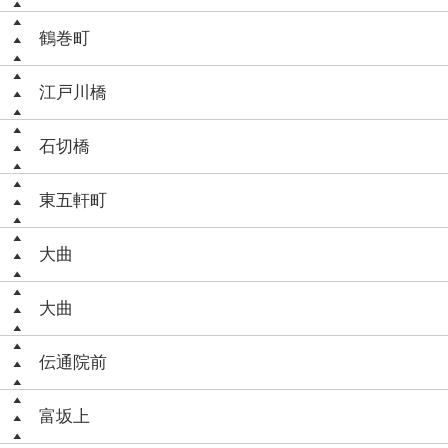
鶴巻町
江戸川橋
石切橋
東五軒町
大曲
大曲
伝通院前
富坂上