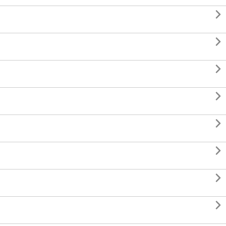







