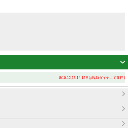

8/10.12,13,14,15日は臨時ダイヤにて運行を


