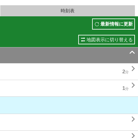
時刻表
最新情報に更新
地図表示に切り替える


2
分

1
分

