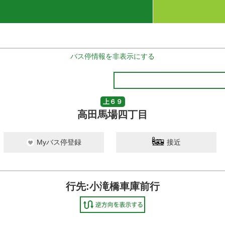
バス停情報を非表示にする
上６９
高田馬場四丁目
Myバス停登録
接近
行先:小滝橋車庫前行