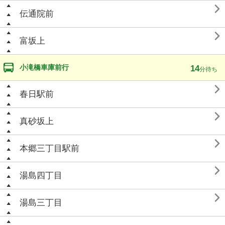

伝通院前

富坂上
小滝橋車庫前行
14
分待ち

春日駅前

真砂坂上

本郷三丁目駅前

湯島四丁目

湯島三丁目