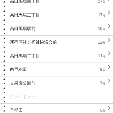
高田馬場四丁目
17
分

高田馬場三丁目
17
分

高田馬場駅前
15
分

新宿区社会福祉協議会前
12
分

高田馬場二丁目
11
分

西早稲田
9
分

甘泉園公園前
7
分
グランド坂下

早稲田
5
分