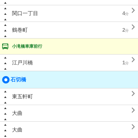

関口一丁目
4
分

鶴巻町
2
分
小滝橋車庫前行

江戸川橋
1
分
石切橋

東五軒町

大曲

大曲