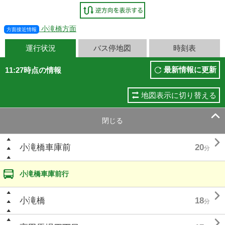
小滝橋方面
方面接近情報
運行状況
バス停地図
時刻表
最新情報に更新
11:27時点の情報
地図表示に切り替える

閉じる

小滝橋車庫前
20
分
小滝橋車庫前行

小滝橋
18
分
