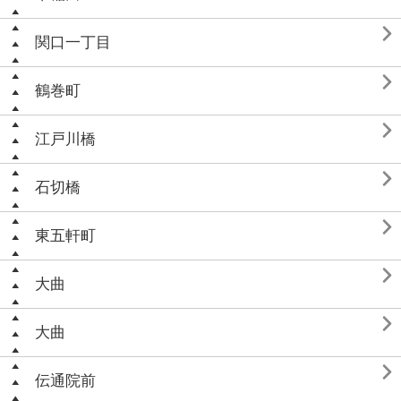

関口一丁目

鶴巻町

江戸川橋

石切橋

東五軒町

大曲

大曲

伝通院前