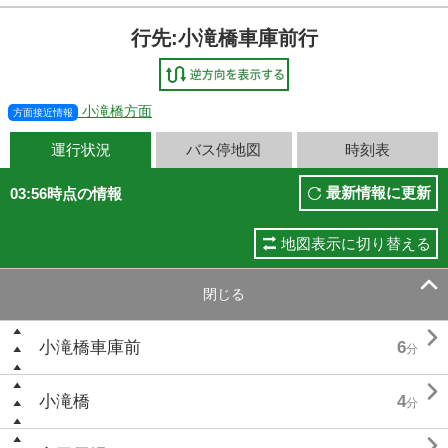
行先:小滝橋車庫前行
小滝橋方面
方面接近情報
運行状況
バス停地図
時刻表
最新情報に更新
03:56時点の情報
地図表示に切り替える

閉じる

小滝橋車庫前
6
分

小滝橋
4
分
