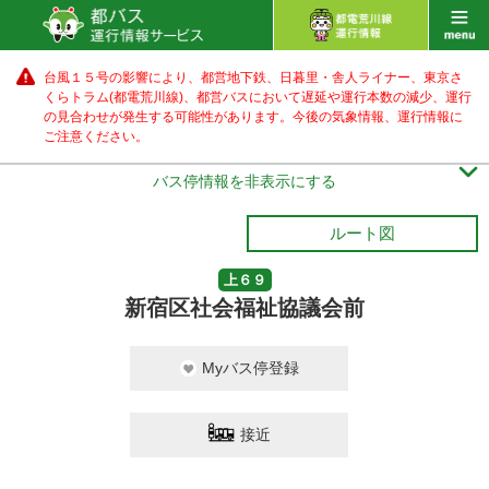
台風１５号の影響により、都営地下鉄、日暮里・舎人ライナー、東京さ
くらトラム(都電荒川線)、都営バス
において遅延や運行本数の減少、運行
の見合わせが発生する可能性があります。
今後の気象情報、運行情報に
ご注意ください。

バス停情報を非表示にする
ルート図
上６９
新宿区社会福祉協議会前
Myバス停登録
接近