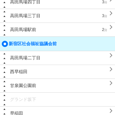
高田馬場四丁目
3
分

高田馬場三丁目
3
分

高田馬場駅前
2
分
新宿区社会福祉協議会前

高田馬場二丁目

西早稲田

甘泉園公園前
グランド坂下

早稲田