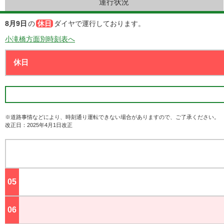
運行状況
8月9日
の
休日
ダイヤで運行しております。
小滝橋方面別時刻表へ
※道路事情などにより、時刻通り運転できない場合がありますので、ご了承ください。
改正日：2025年4月1日改正
05
ジ
06
ジ