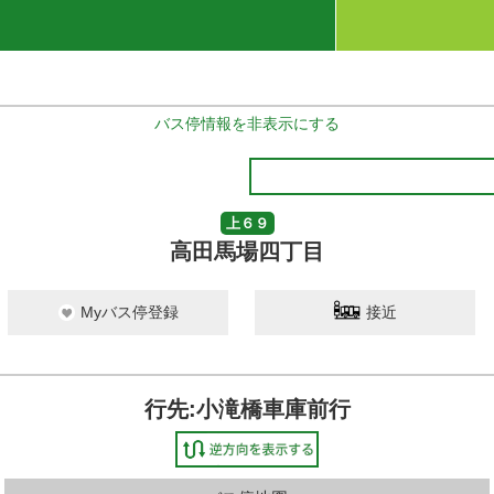
バス停情報を非表示にする
上６９
高田馬場四丁目
Myバス停登録
接近
行先:小滝橋車庫前行