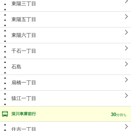

東陽三丁目

東陽五丁目

東陽六丁目

千石一丁目

石島

扇橋一丁目

猿江一丁目
深川車庫前行
30
分待ち

住吉一丁目