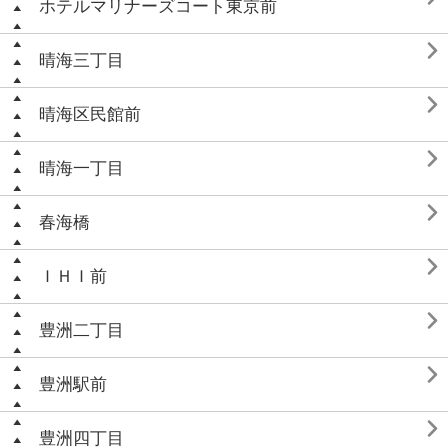
ホテルマリナーズコート東京前

晴海三丁目

晴海区民館前

晴海一丁目

春海橋

ＩＨＩ前

豊洲二丁目

豊洲駅前

豊洲四丁目