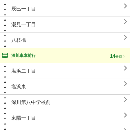

辰巳一丁目

潮見一丁目

八枝橋
深川車庫前行
14
分待ち

塩浜二丁目

塩浜東

深川第八中学校前

東陽一丁目