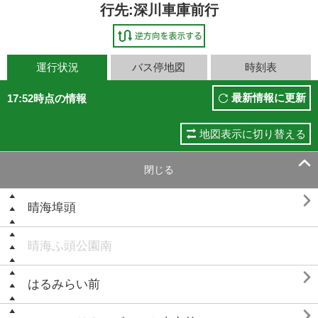
行先:深川車庫前行
運行状況
バス停地図
時刻表
最新情報に更新
17:52時点の情報
地図表示に切り替える

閉じる

晴海埠頭
晴海ふ頭公園南

はるみらい前
