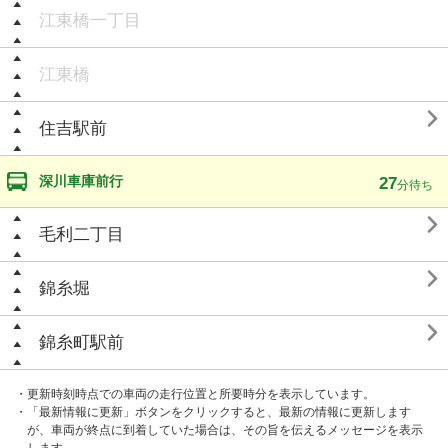
江東橋一丁目
江東橋

住吉駅前
深川車庫前行
27
分待ち

毛利二丁目

錦糸堀

錦糸町駅前
・更新時刻時点での車両の走行位置と所要時分を表示しています。
・「最新情報に更新」ボタンをクリックすると、最新の情報に更新します
が、車両が終点に到着していた場合は、その旨を伝えるメッセージを表示