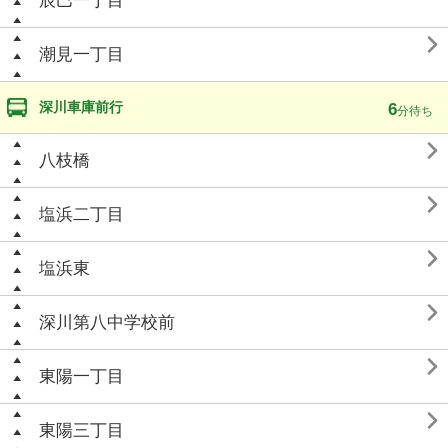
辰巳一丁目

潮見一丁目
深川車庫前行
6
分待ち

八枝橋

塩浜二丁目

塩浜東

深川第八中学校前

東陽一丁目

東陽三丁目