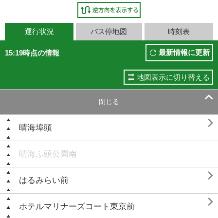
運行状況
バス停地図
時刻表
最新情報に更新
15:19時点の情報
地図表示に切り替える

閉じる

晴海埠頭
晴海ふ頭公園南

はるみらい前

ホテルマリナーズコート東京前