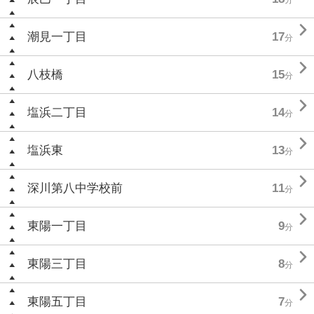

潮見一丁目
17
分

八枝橋
15
分

塩浜二丁目
14
分

塩浜東
13
分

深川第八中学校前
11
分

東陽一丁目
9
分

東陽三丁目
8
分

東陽五丁目
7
分