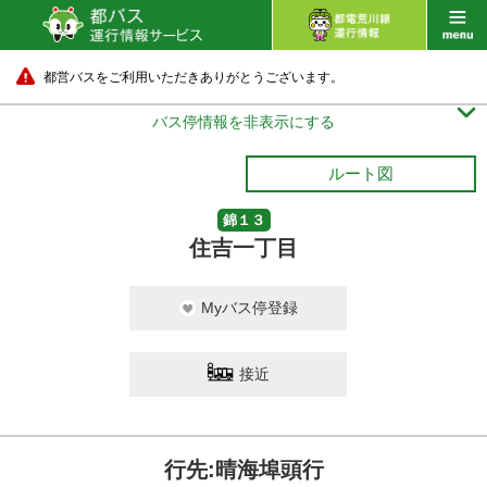
都営バスをご利用いただきありがとうございます。

バス停情報を非表示にする
ルート図
錦１３
住吉一丁目
Myバス停登録
接近
行先:晴海埠頭行