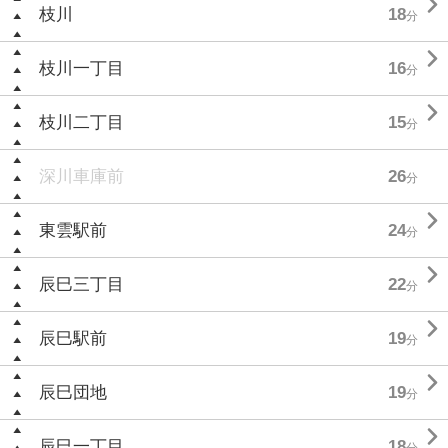

枝川
18
分

枝川一丁目
16
分

枝川二丁目
15
分
深川車庫前
26
分

東雲駅前
24
分

辰巳三丁目
22
分

辰巳駅前
19
分

辰巳団地
19
分

辰巳一丁目
18
分