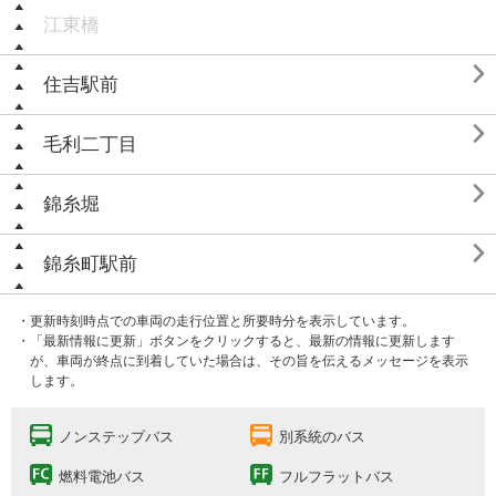
江東橋

住吉駅前

毛利二丁目

錦糸堀

錦糸町駅前
・更新時刻時点での車両の走行位置と所要時分を表示しています。
・「最新情報に更新」ボタンをクリックすると、最新の情報に更新します
が、車両が終点に到着していた場合は、その旨を伝えるメッセージを表示
します。
ノンステップバス
別系統のバス
燃料電池バス
フルフラットバス