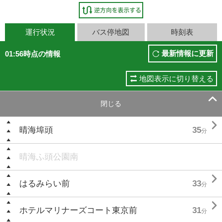
運行状況
バス停地図
時刻表
最新情報に更新
01:56時点の情報
地図表示に切り替える

閉じる

晴海埠頭
35
分
晴海ふ頭公園南

はるみらい前
33
分

ホテルマリナーズコート東京前
31
分