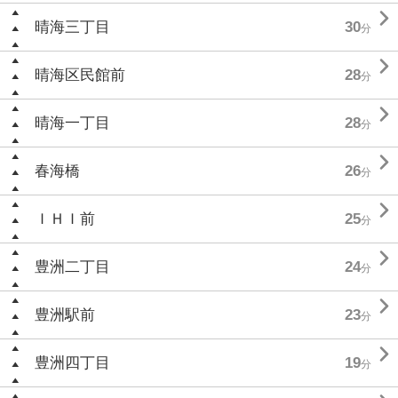

晴海三丁目
30
分

晴海区民館前
28
分

晴海一丁目
28
分

春海橋
26
分

ＩＨＩ前
25
分

豊洲二丁目
24
分

豊洲駅前
23
分

豊洲四丁目
19
分