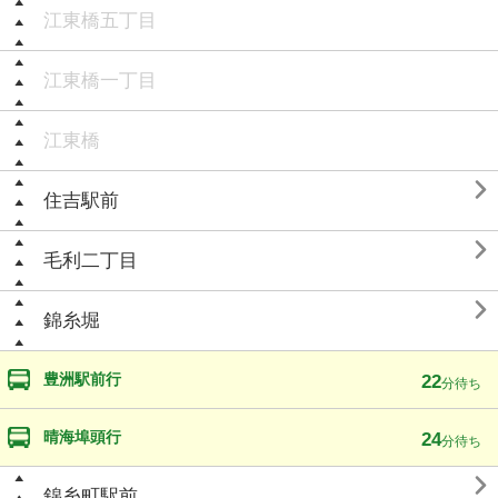
江東橋五丁目
江東橋一丁目
江東橋

住吉駅前

毛利二丁目

錦糸堀
豊洲駅前行
22
分待ち
晴海埠頭行
24
分待ち

錦糸町駅前