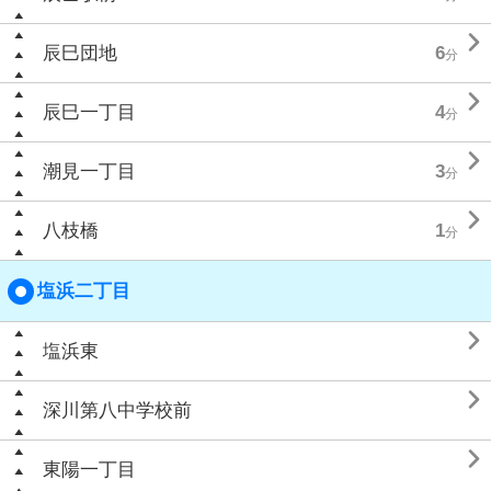

辰巳団地
6
分

辰巳一丁目
4
分

潮見一丁目
3
分

八枝橋
1
分
塩浜二丁目

塩浜東

深川第八中学校前

東陽一丁目