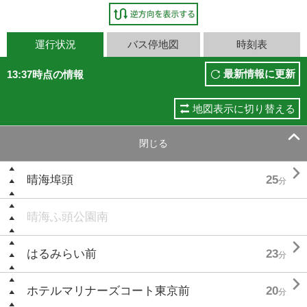
運行状況
バス停地図
時刻表
最新情報に更新
13:37時点の情報
地図表示に切り替える

閉じる

晴海埠頭
25
分
晴海ふ頭公園南

はるみらい前
23
分

ホテルマリナーズコート東京前
20
分