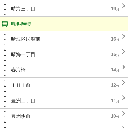

晴海三丁目
19
分
晴海埠頭行

晴海区民館前
16
分

晴海一丁目
15
分

春海橋
14
分

ＩＨＩ前
12
分

豊洲二丁目
11
分

豊洲駅前
10
分