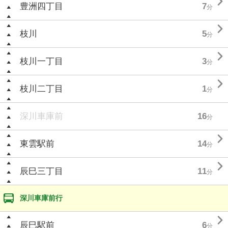

豊洲四丁目
7
分

枝川
5
分

枝川一丁目
3
分

枝川二丁目
1
分
深川車庫前
16
分

東雲駅前
14
分

辰巳三丁目
11
分
深川車庫前行

辰巳駅前
6
分