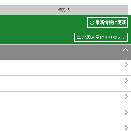
時刻表
最新情報に更新
地図表示に切り替える





