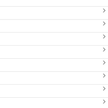







