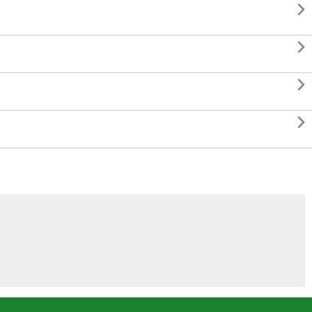



