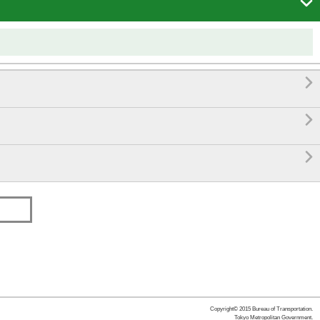




Copyright© 2015 Bureau of Transportation.
Tokyo Metropolitan Government.