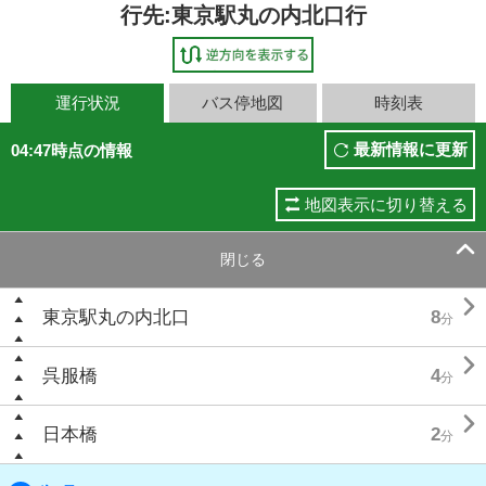
行先:東京駅丸の内北口行
運行状況
バス停地図
時刻表
最新情報に更新
04:47時点の情報
地図表示に切り替える

閉じる

東京駅丸の内北口
8
分

呉服橋
4
分

日本橋
2
分