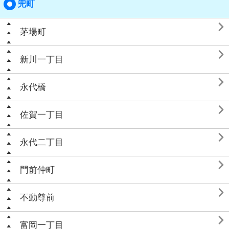
兜町

茅場町

新川一丁目

永代橋

佐賀一丁目

永代二丁目

門前仲町

不動尊前

富岡一丁目