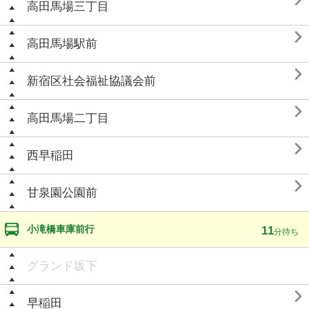

高田馬場三丁目

高田馬場駅前

新宿区社会福祉協議会前

高田馬場二丁目

西早稲田

甘泉園公園前
小滝橋車庫前行
11
分待ち
グランド坂下

早稲田