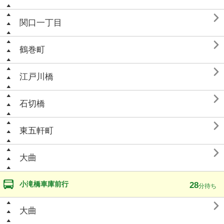

関口一丁目

鶴巻町

江戸川橋

石切橋

東五軒町

大曲
小滝橋車庫前行
28
分待ち

大曲