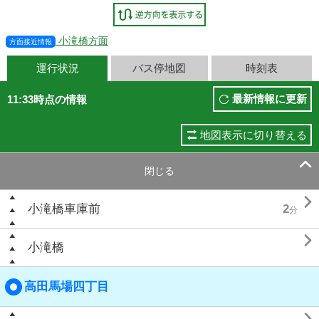
小滝橋方面
方面接近情報
運行状況
バス停地図
時刻表
最新情報に更新
11:33時点の情報
地図表示に切り替える

閉じる

小滝橋車庫前
2
分

小滝橋
高田馬場四丁目