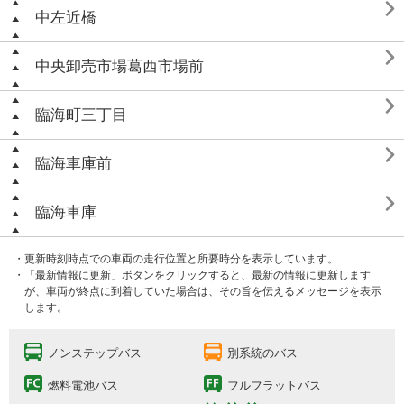

中左近橋

中央卸売市場葛西市場前

臨海町三丁目

臨海車庫前

臨海車庫
・更新時刻時点での車両の走行位置と所要時分を表示しています。
・「最新情報に更新」ボタンをクリックすると、最新の情報に更新します
が、車両が終点に到着していた場合は、その旨を伝えるメッセージを表示
します。
ノンステップバス
別系統のバス
燃料電池バス
フルフラットバス