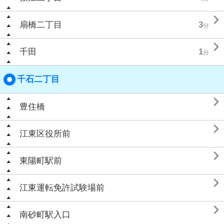

扇橋二丁目
3
分

千田
1
分
千石二丁目

豊住橋

江東区役所前

東陽町駅前

江東運転免許試験場前

南砂町駅入口