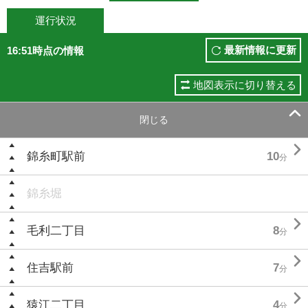
運行状況
最新情報に更新
16:51時点の情報
地図表示に切り替える

閉じる

錦糸町駅前
10
分
錦糸堀

毛利二丁目
8
分

住吉駅前
7
分

猿江二丁目
4
分