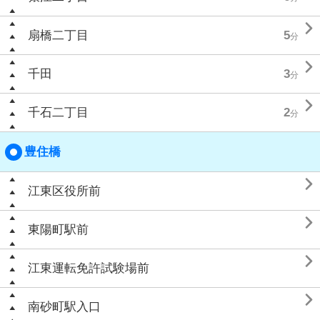

扇橋二丁目
5
分

千田
3
分

千石二丁目
2
分
豊住橋

江東区役所前

東陽町駅前

江東運転免許試験場前

南砂町駅入口