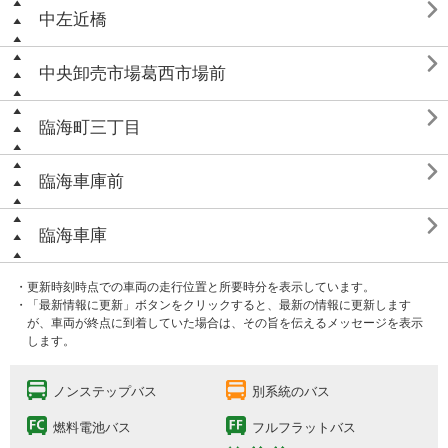

中左近橋

中央卸売市場葛西市場前

臨海町三丁目

臨海車庫前

臨海車庫
・更新時刻時点での車両の走行位置と所要時分を表示しています。
・「最新情報に更新」ボタンをクリックすると、最新の情報に更新します
が、車両が終点に到着していた場合は、その旨を伝えるメッセージを表示
します。
ノンステップバス
別系統のバス
燃料電池バス
フルフラットバス