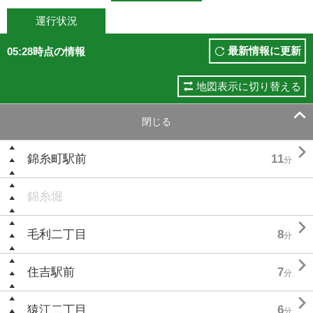
運行状況
最新情報に更新
05:28時点の情報
地図表示に切り替える

閉じる

錦糸町駅前
11
分
錦糸堀

毛利二丁目
8
分

住吉駅前
7
分

猿江二丁目
6
分