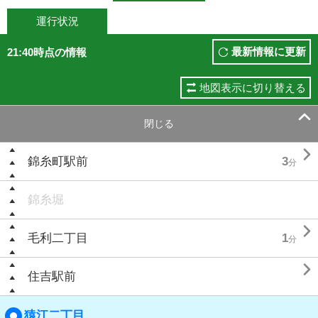
運行状況
最新情報に更新
21:40時点の情報
地図表示に切り替える

閉じる

錦糸町駅前
3
分
錦糸堀

毛利二丁目
1
分

住吉駅前
猿江二丁目