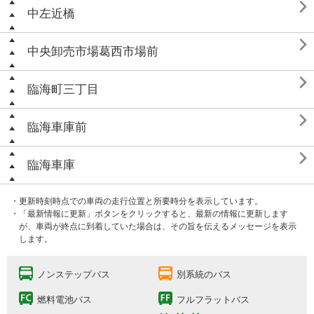

中左近橋

中央卸売市場葛西市場前

臨海町三丁目

臨海車庫前

臨海車庫
・更新時刻時点での車両の走行位置と所要時分を表示しています。
・「最新情報に更新」ボタンをクリックすると、最新の情報に更新します
が、車両が終点に到着していた場合は、その旨を伝えるメッセージを表示
します。
ノンステップバス
別系統のバス
燃料電池バス
フルフラットバス