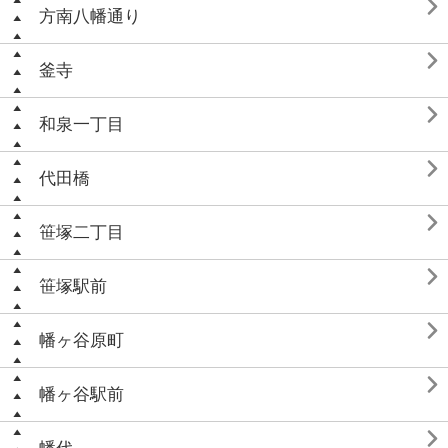

方南八幡通り

釜寺

和泉一丁目

代田橋

笹塚二丁目

笹塚駅前

幡ヶ谷原町

幡ヶ谷駅前
