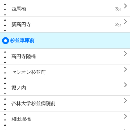

西馬橋
3
分

新高円寺
2
分
杉並車庫前

高円寺陸橋

セシオン杉並前

堀ノ内

杏林大学杉並病院前

和田堀橋