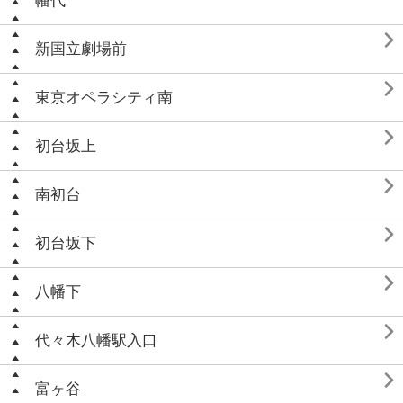
幡代

新国立劇場前

東京オペラシティ南

初台坂上

南初台

初台坂下

八幡下

代々木八幡駅入口

富ヶ谷