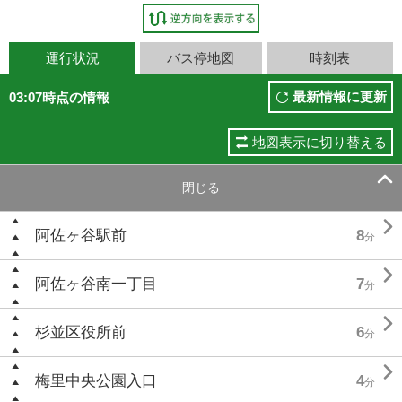
運行状況
バス停地図
時刻表
最新情報に更新
03:07時点の情報
地図表示に切り替える

閉じる

阿佐ヶ谷駅前
8
分

阿佐ヶ谷南一丁目
7
分

杉並区役所前
6
分

梅里中央公園入口
4
分