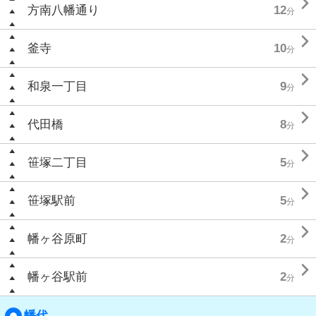

方南八幡通り
12
分

釜寺
10
分

和泉一丁目
9
分

代田橋
8
分

笹塚二丁目
5
分

笹塚駅前
5
分

幡ヶ谷原町
2
分

幡ヶ谷駅前
2
分
幡代