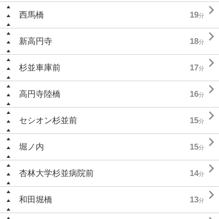

西馬橋
19
分

新高円寺
18
分

杉並車庫前
17
分

高円寺陸橋
16
分

セシオン杉並前
15
分

堀ノ内
15
分

杏林大学杉並病院前
14
分

和田堀橋
13
分