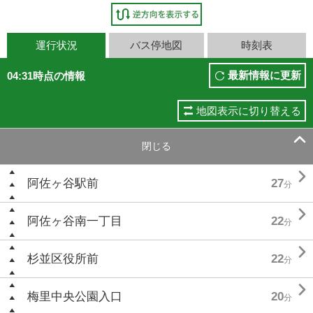
運行状況
バス停地図
時刻表
最新情報に更新
04:31時点の情報
地図表示に切り替える

閉じる

阿佐ヶ谷駅前
27
分

阿佐ヶ谷南一丁目
22
分

杉並区役所前
22
分

梅里中央公園入口
20
分