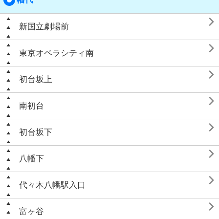

新国立劇場前

東京オペラシティ南

初台坂上

南初台

初台坂下

八幡下

代々木八幡駅入口

富ヶ谷