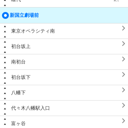
新国立劇場前

東京オペラシティ南

初台坂上

南初台

初台坂下

八幡下

代々木八幡駅入口

富ヶ谷