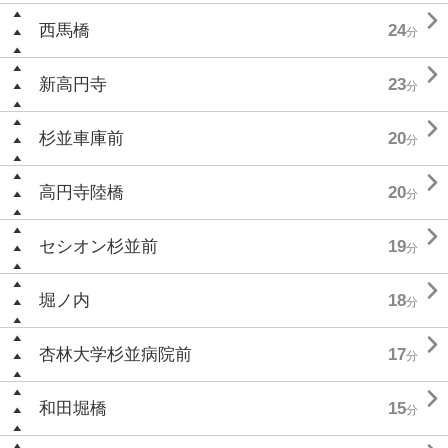

西馬橋
24
分

新高円寺
23
分

杉並車庫前
20
分

高円寺陸橋
20
分

セシオン杉並前
19
分

堀ノ内
18
分

杏林大学杉並病院前
17
分

和田堀橋
15
分