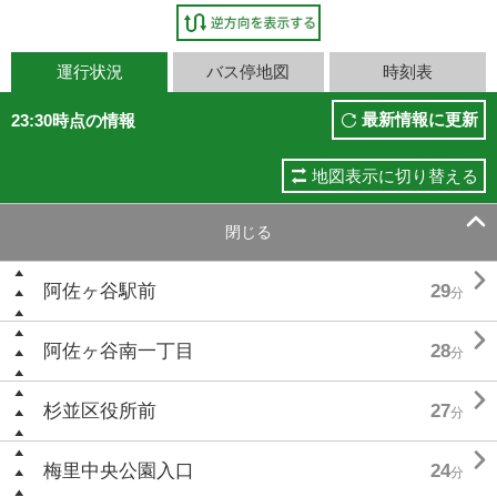
運行状況
バス停地図
時刻表
最新情報に更新
23:30時点の情報
地図表示に切り替える

閉じる

阿佐ヶ谷駅前
29
分

阿佐ヶ谷南一丁目
28
分

杉並区役所前
27
分

梅里中央公園入口
24
分