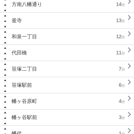

方南八幡通り
14
分

釜寺
13
分

和泉一丁目
12
分

代田橋
11
分

笹塚二丁目
7
分

笹塚駅前
6
分

幡ヶ谷原町
4
分

幡ヶ谷駅前
3
分

幡代
1
分