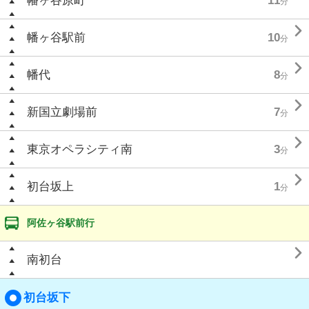
幡ヶ谷原町
11
分

幡ヶ谷駅前
10
分

幡代
8
分

新国立劇場前
7
分

東京オペラシティ南
3
分

初台坂上
1
分
阿佐ヶ谷駅前行

南初台
初台坂下