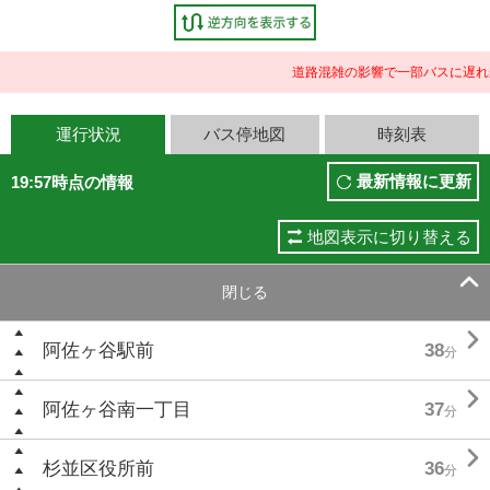
道路混雑の影響で一部バスに遅れ
運行状況
バス停地図
時刻表
最新情報に更新
19:57時点の情報
地図表示に切り替える

閉じる

阿佐ヶ谷駅前
38
分

阿佐ヶ谷南一丁目
37
分

杉並区役所前
36
分