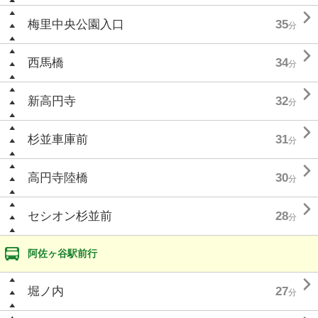

梅里中央公園入口
35
分

西馬橋
34
分

新高円寺
32
分

杉並車庫前
31
分

高円寺陸橋
30
分

セシオン杉並前
28
分
阿佐ヶ谷駅前行

堀ノ内
27
分