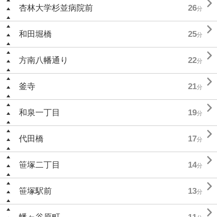

杏林大学杉並病院前
26
分

和田堀橋
25
分

方南八幡通り
22
分

釜寺
21
分

和泉一丁目
19
分

代田橋
17
分

笹塚二丁目
14
分

笹塚駅前
13
分
