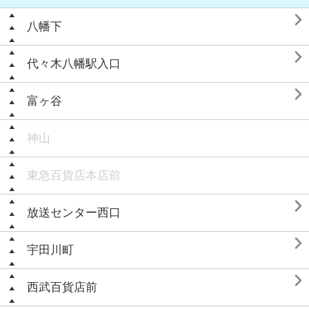

八幡下

代々木八幡駅入口

富ヶ谷
神山
東急百貨店本店前

放送センター西口

宇田川町

西武百貨店前