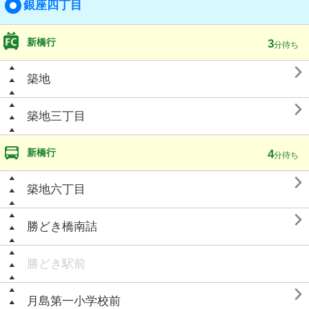
銀座四丁目
新橋行
3
分待ち

築地

築地三丁目
新橋行
4
分待ち

築地六丁目

勝どき橋南詰
勝どき駅前

月島第一小学校前