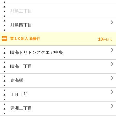
月島三丁目

月島四丁目
業１０出入 新橋行
10
分待ち

晴海トリトンスクエア中央

晴海一丁目

春海橋

ＩＨＩ前

豊洲二丁目