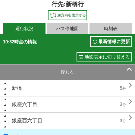
行先:新橋行
運行状況
バス停地図
時刻表
最新情報に更新
10:32時点の情報
地図表示に切り替える

閉じる

新橋
5
分

銀座六丁目
2
分

銀座西六丁目
3
分