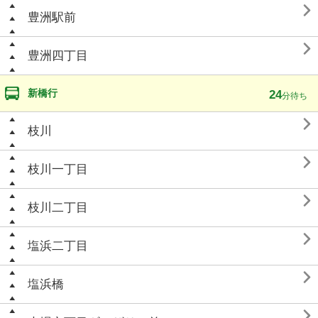

豊洲駅前

豊洲四丁目
新橋行
24
分待ち

枝川

枝川一丁目

枝川二丁目

塩浜二丁目

塩浜橋
