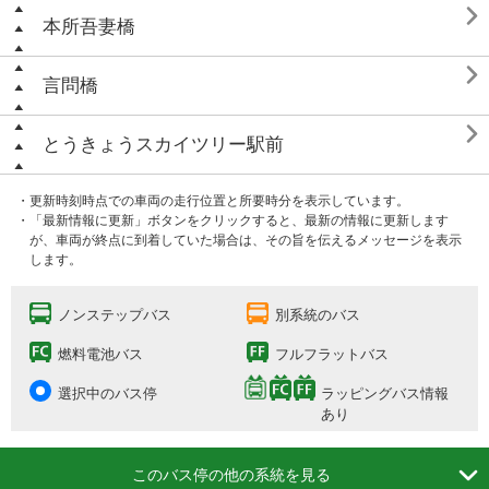

本所吾妻橋

言問橋

とうきょうスカイツリー駅前
・更新時刻時点での車両の走行位置と所要時分を表示しています。
・「最新情報に更新」ボタンをクリックすると、最新の情報に更新します
が、車両が終点に到着していた場合は、その旨を伝えるメッセージを表示
します。
ノンステップバス
別系統のバス
燃料電池バス
フルフラットバス
選択中のバス停
ラッピングバス情報
あり

このバス停の他の系統を見る