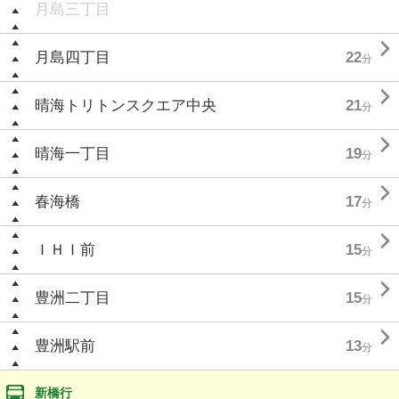
月島三丁目

月島四丁目
22
分

晴海トリトンスクエア中央
21
分

晴海一丁目
19
分

春海橋
17
分

ＩＨＩ前
15
分

豊洲二丁目
15
分

豊洲駅前
13
分
新橋行