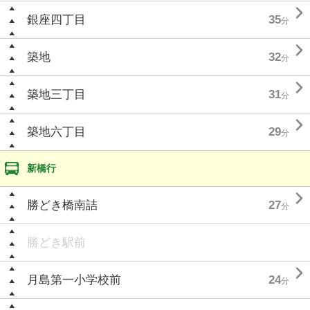

銀座四丁目
35
分

築地
32
分

築地三丁目
31
分

築地六丁目
29
分
新橋行

勝どき橋南詰
27
分
勝どき駅前

月島第一小学校前
24
分