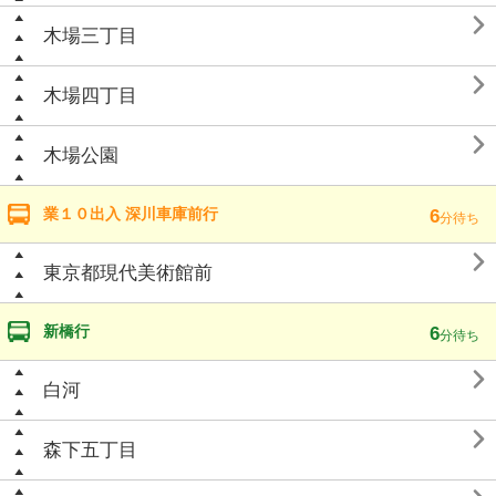

木場三丁目

木場四丁目

木場公園
業１０出入 深川車庫前行
6
分待ち

東京都現代美術館前
新橋行
6
分待ち

白河

森下五丁目