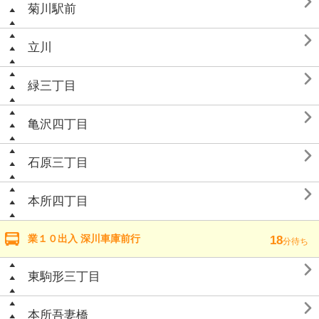

菊川駅前

立川

緑三丁目

亀沢四丁目

石原三丁目

本所四丁目
業１０出入 深川車庫前行
18
分待ち

東駒形三丁目

本所吾妻橋