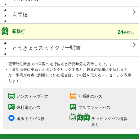

言問橋
新橋行
24
分待ち

とうきょうスカイツリー駅前
・更新時刻時点での車両の走行位置と所要時分を表示しています。
・「最新情報に更新」ボタンをクリックすると、最新の情報に更新します
が、車両が終点に到着していた場合は、その旨を伝えるメッセージを表示
します。
ノンステップバス
別系統のバス
燃料電池バス
フルフラットバス
選択中のバス停
ラッピングバス情報
あり