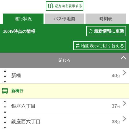
運行状況
バス停地図
時刻表
最新情報に更新
16:49時点の情報
地図表示に切り替える

閉じる

新橋
40
分
新橋行

銀座六丁目
37
分

銀座西六丁目
38
分