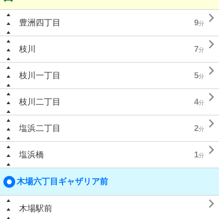

豊洲四丁目
9
分

枝川
7
分

枝川一丁目
5
分

枝川二丁目
4
分

塩浜二丁目
2
分

塩浜橋
1
分
木場六丁目ギャザリア前

木場駅前