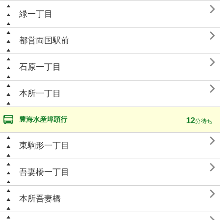

緑一丁目

都営両国駅前

石原一丁目

本所一丁目
豊海水産埠頭行
12
分待ち

東駒形一丁目

吾妻橋一丁目

本所吾妻橋