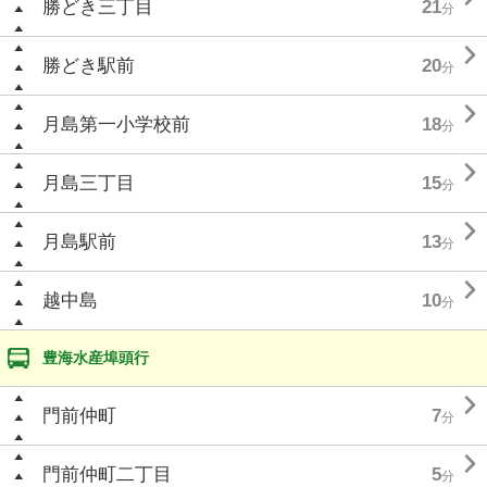
勝どき三丁目
21
分

勝どき駅前
20
分

月島第一小学校前
18
分

月島三丁目
15
分

月島駅前
13
分

越中島
10
分
豊海水産埠頭行

門前仲町
7
分

門前仲町二丁目
5
分