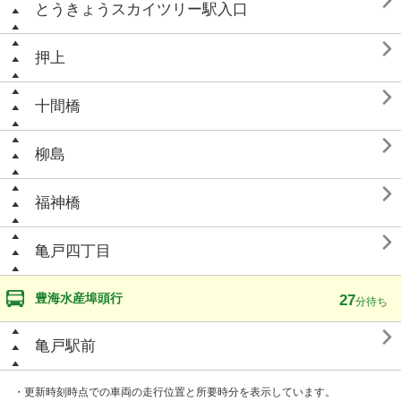

とうきょうスカイツリー駅入口

押上

十間橋

柳島

福神橋

亀戸四丁目
豊海水産埠頭行
27
分待ち

亀戸駅前
・更新時刻時点での車両の走行位置と所要時分を表示しています。