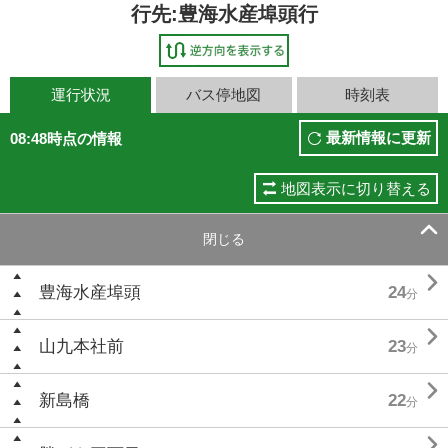
行先:豊海水産埠頭行
運行状況
バス停地図
時刻表
最新情報に更新
08:48時点の情報
地図表示に切り替える

閉じる

豊海水産埠頭
24
分

山九本社前
23
分

新島橋
22
分
