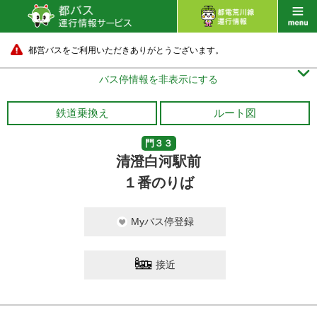
都営バスをご利用いただきありがとうございます。

バス停情報を非表示にする
鉄道乗換え
ルート図
門３３
清澄白河駅前
１番のりば
Myバス停登録
豊海水産埠頭
11 分待ち
接近