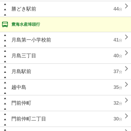

勝どき駅前
44
分
豊海水産埠頭行

月島第一小学校前
41
分

月島三丁目
40
分

月島駅前
37
分

越中島
35
分

門前仲町
32
分

門前仲町二丁目
30
分