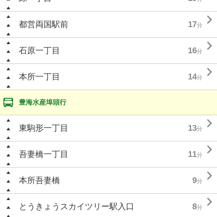

都営両国駅前
17
分

石原一丁目
16
分

本所一丁目
14
分
豊海水産埠頭行

東駒形一丁目
13
分

吾妻橋一丁目
11
分

本所吾妻橋
9
分

とうきょうスカイツリー駅入口
8
分