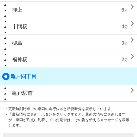

押上
6
分

十間橋
4
分

柳島
3
分

福神橋
2
分
亀戸四丁目

亀戸駅前
・更新時刻時点での車両の走行位置と所要時分を表示しています。
・「最新情報に更新」ボタンをクリックすると、最新の情報に更新します
が、車両が終点に到着していた場合は、その旨を伝えるメッセージを表示
します。