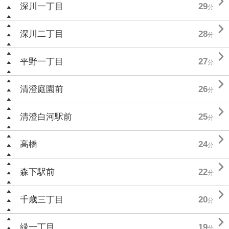

深川一丁目
29
分

深川二丁目
28
分

平野一丁目
27
分

清澄庭園前
26
分

清澄白河駅前
25
分

高橋
24
分

森下駅前
22
分

千歳三丁目
20
分

緑一丁目
19
分