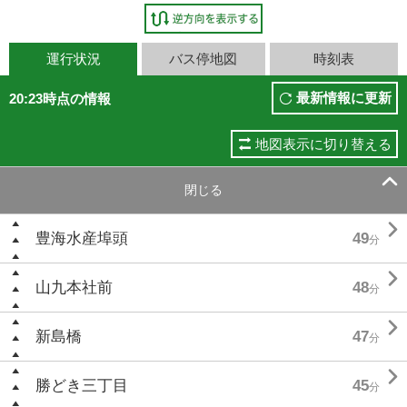
運行状況
バス停地図
時刻表
最新情報に更新
20:23時点の情報
地図表示に切り替える

閉じる

豊海水産埠頭
49
分

山九本社前
48
分

新島橋
47
分

勝どき三丁目
45
分