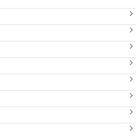







