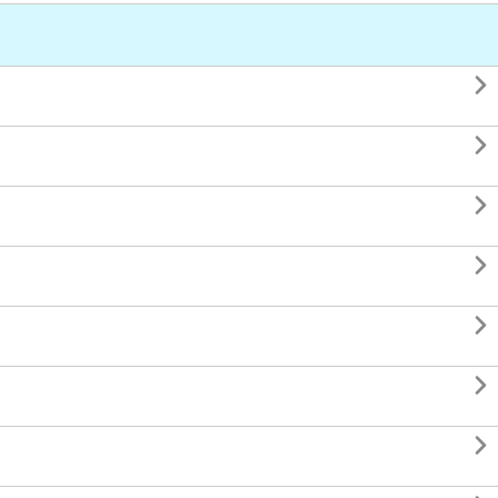






