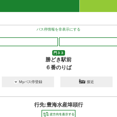
バス停情報を非表示にする
門３３
勝どき駅前
６番のりば
Myバス停登録
接近
行先:豊海水産埠頭行