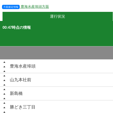
豊海水産埠頭方面
方面接近情報
運行状況
00:47時点の情報
豊海水産埠頭
山九本社前
新島橋
勝どき三丁目