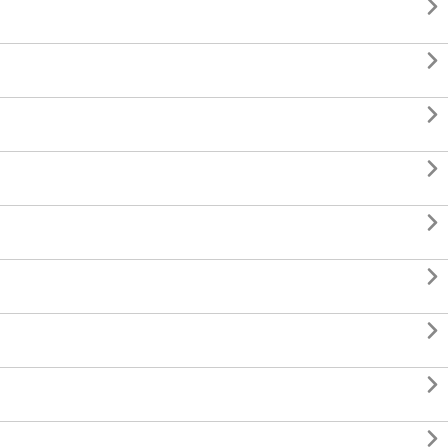








