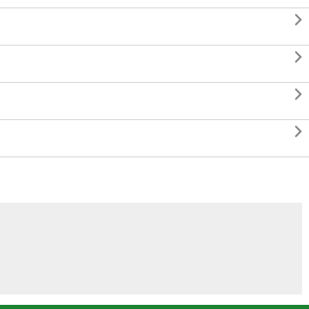



