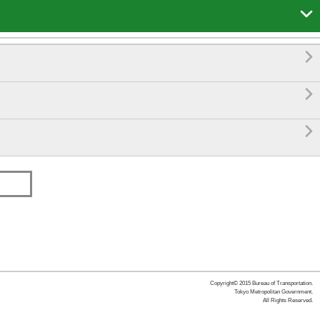




Copyright© 2015 Bureau of Transportation.
Tokyo Metropolitan Government.
All Rights Reserved.