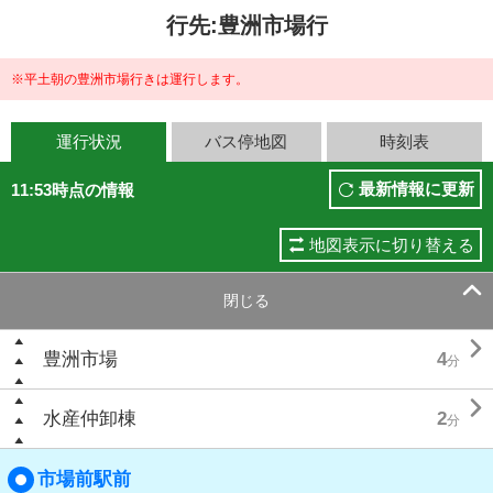
行先:豊洲市場行
※平土朝の豊洲市場行きは運行します。
運行状況
バス停地図
時刻表
最新情報に更新
11:53時点の情報
地図表示に切り替える

閉じる

豊洲市場
4
分

水産仲卸棟
2
分
市場前駅前