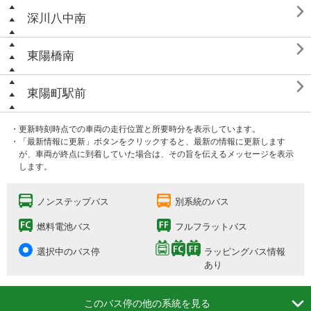

深川八中南

東陽橋南

東陽町駅前
・更新時刻時点での車両の走行位置と所要時分を表示しています。
・「最新情報に更新」ボタンをクリックすると、最新の情報に更新します
が、車両が終点に到着していた場合は、その旨を伝えるメッセージを表示
します。
ノンステップバス
別系統のバス
燃料電池バス
フルフラットバス
選択中のバス停
ラッピングバス情報
あり

このバス停の他の系統を見る