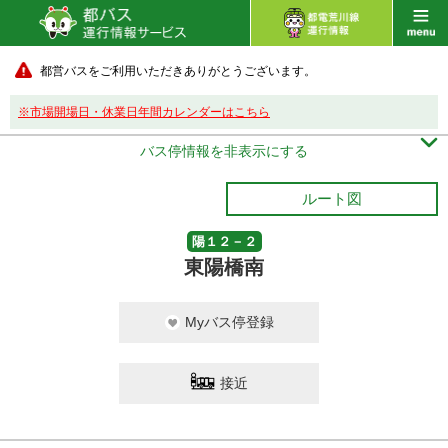
都営バスをご利用いただきありがとうございます。
※市場開場日・休業日年間カレンダーはこちら

バス停情報を非表示にする
ルート図
陽１２－２
東陽橋南
Myバス停登録
接近