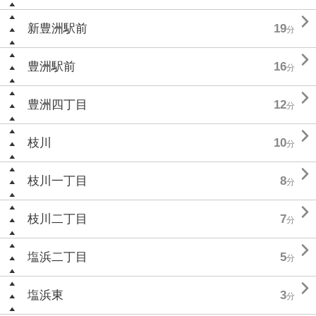

新豊洲駅前
19
分

豊洲駅前
16
分

豊洲四丁目
12
分

枝川
10
分

枝川一丁目
8
分

枝川二丁目
7
分

塩浜二丁目
5
分

塩浜東
3
分