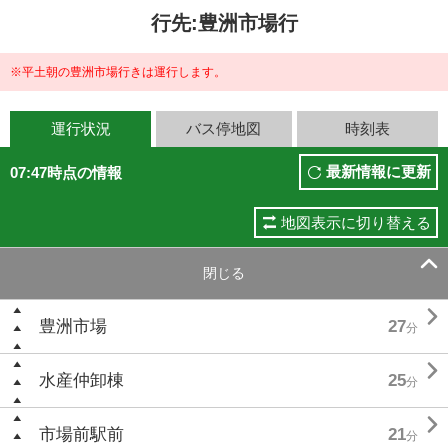
行先:豊洲市場行
※平土朝の豊洲市場行きは運行します。
運行状況
バス停地図
時刻表
最新情報に更新
07:47時点の情報
地図表示に切り替える

閉じる

豊洲市場
27
分

水産仲卸棟
25
分

市場前駅前
21
分