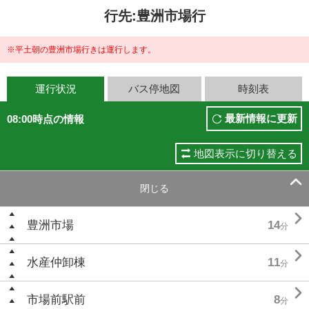
行先:豊洲市場行
※平土朝の豊洲市場行きは運行します。
運行状況
バス停地図
時刻表
最新情報に更新
08:00時点の情報
地図表示に切り替える

閉じる

豊洲市場
14
分

水産仲卸棟
11
分

市場前駅前
8
分