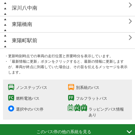

深川八中南

東陽橋南

東陽町駅前
・更新時刻時点での車両の走行位置と所要時分を表示しています。
・「最新情報に更新」ボタンをクリックすると、最新の情報に更新します
が、車両が終点に到着していた場合は、その旨を伝えるメッセージを表示
します。
ノンステップバス
別系統のバス
燃料電池バス
フルフラットバス
選択中のバス停
ラッピングバス情報
あり

このバス停の他の系統を見る