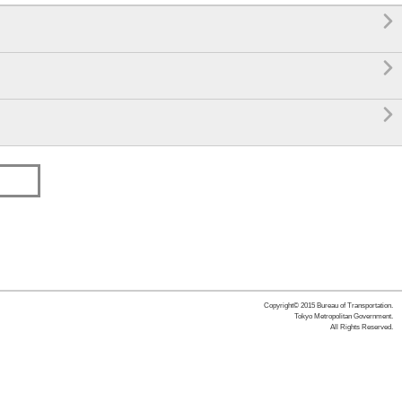



Copyright© 2015 Bureau of Transportation.
Tokyo Metropolitan Government.
All Rights Reserved.