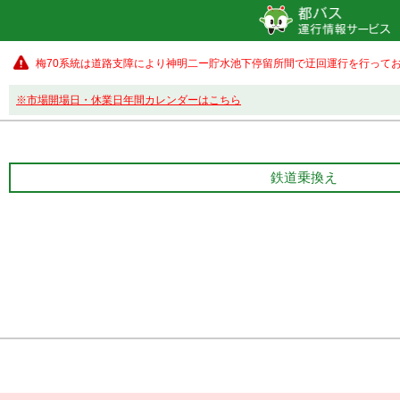
梅70系統は道路支障により神明二ー貯水池下停留所間で迂回運行を行ってお
※市場開場日・休業日年間カレンダーはこちら
鉄道乗換え