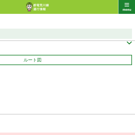

ルート図
豊洲市場
21 分待ち