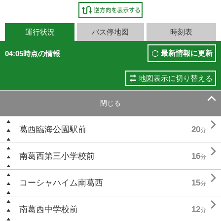
運行状況
バス停地図
時刻表
最新情報に更新
04:05時点の情報
地図表示に切り替える

閉じる

葛西臨海公園駅前
20
分

南葛西第三小学校前
16
分

コーシャハイム南葛西
15
分

南葛西中学校前
12
分