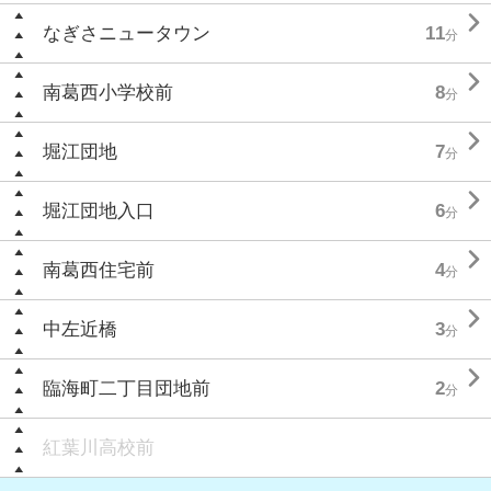

なぎさニュータウン
11
分

南葛西小学校前
8
分

堀江団地
7
分

堀江団地入口
6
分

南葛西住宅前
4
分

中左近橋
3
分

臨海町二丁目団地前
2
分
紅葉川高校前