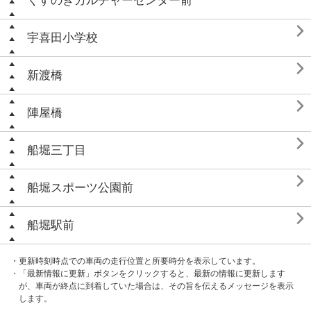
くすのきカルチャーセンター前

宇喜田小学校

新渡橋

陣屋橋

船堀三丁目

船堀スポーツ公園前

船堀駅前
・更新時刻時点での車両の走行位置と所要時分を表示しています。
・「最新情報に更新」ボタンをクリックすると、最新の情報に更新します
が、車両が終点に到着していた場合は、その旨を伝えるメッセージを表示
します。