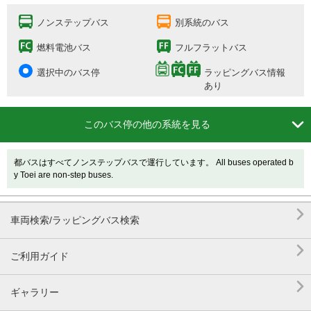
ノンステップバス
別系統のバス
燃料電池バス
フルフラットバス
選択中のバス停
ラッピングバス情報
あり

このバス停の他の系統を見る
都バスはすべてノンステップバスで運行しています。 All buses operated b
y Toei are non-step buses.

車両検索/ラッピングバス検索

ご利用ガイド

ギャラリー