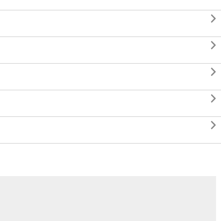




