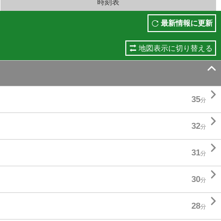
時刻表
最新情報に更新
地図表示に切り替える


35
分

32
分

31
分

30
分

28
分