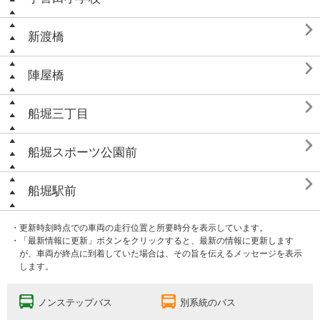

新渡橋

陣屋橋

船堀三丁目

船堀スポーツ公園前

船堀駅前
・更新時刻時点での車両の走行位置と所要時分を表示しています。
・「最新情報に更新」ボタンをクリックすると、最新の情報に更新します
が、車両が終点に到着していた場合は、その旨を伝えるメッセージを表示
します。
ノンステップバス
別系統のバス