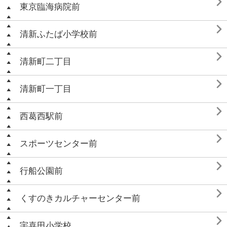

東京臨海病院前

清新ふたば小学校前

清新町二丁目

清新町一丁目

西葛西駅前

スポーツセンター前

行船公園前

くすのきカルチャーセンター前

宇喜田小学校