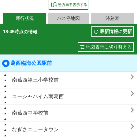
運行状況
バス停地図
時刻表
最新情報に更新
18:45時点の情報
地図表示に切り替える
葛西臨海公園駅前

南葛西第三小学校前

コーシャハイム南葛西

南葛西中学校前

なぎさニュータウン