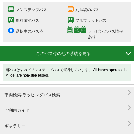
ノンステップバス
別系統のバス
燃料電池バス
フルフラットバス
選択中のバス停
ラッピングバス情報
あり

このバス停の他の系統を見る
都バスはすべてノンステップバスで運行しています。 All buses operated b
y Toei are non-step buses.

車両検索/ラッピングバス検索

ご利用ガイド

ギャラリー