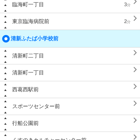

臨海町一丁目
3
分

東京臨海病院前
2
分
清新ふたば小学校前

清新町二丁目

清新町一丁目

西葛西駅前

スポーツセンター前

行船公園前
