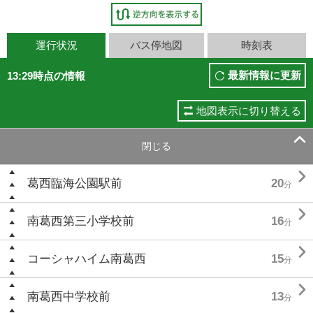
運行状況
バス停地図
時刻表
最新情報に更新
13:29時点の情報
地図表示に切り替える

閉じる

葛西臨海公園駅前
20
分

南葛西第三小学校前
16
分

コーシャハイム南葛西
15
分

南葛西中学校前
13
分