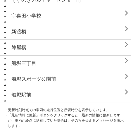
くすのきカルチャーセンター前

宇喜田小学校

新渡橋

陣屋橋

船堀三丁目

船堀スポーツ公園前

船堀駅前
・更新時刻時点での車両の走行位置と所要時分を表示しています。
・「最新情報に更新」ボタンをクリックすると、最新の情報に更新します
が、車両が終点に到着していた場合は、その旨を伝えるメッセージを表示
します。