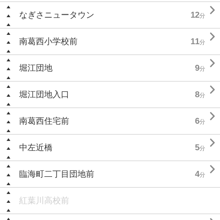

なぎさニュータウン
12
分

南葛西小学校前
11
分

堀江団地
9
分

堀江団地入口
8
分

南葛西住宅前
6
分

中左近橋
5
分

臨海町二丁目団地前
4
分
紅葉川高校前