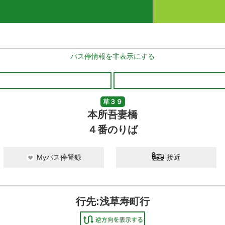
バス停情報を非表示にする
草３９
本所吾妻橋
４番のりば
Myバス停登録
接近
行先:浅草寿町行