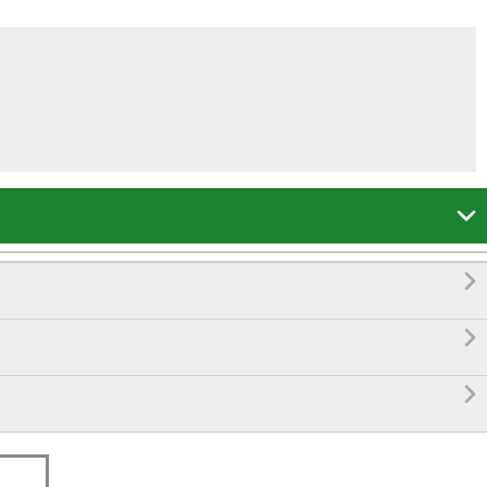



