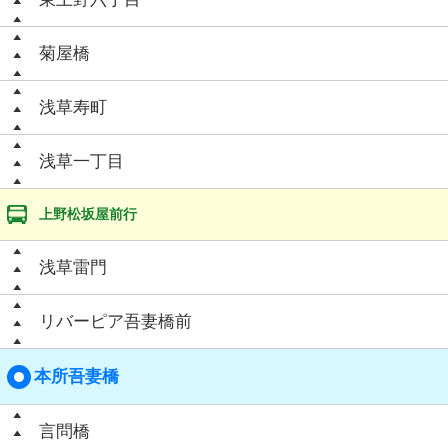
菊屋橋
浅草寿町
浅草一丁目
上野松坂屋前行
浅草雷門
リバーピア吾妻橋前
本所吾妻橋
言問橋