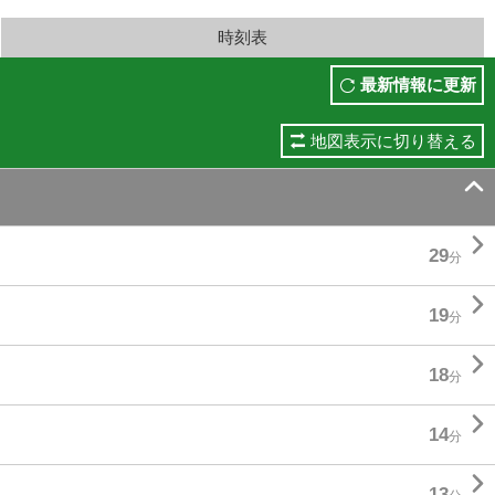
時刻表
最新情報に更新
地図表示に切り替える


29
分

19
分

18
分

14
分

13