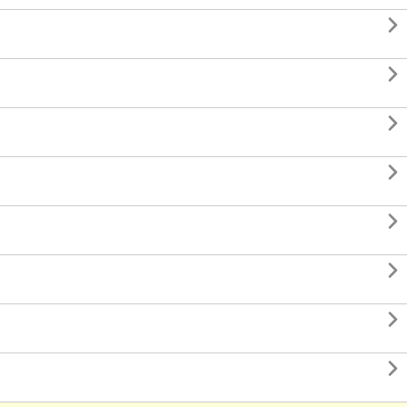







