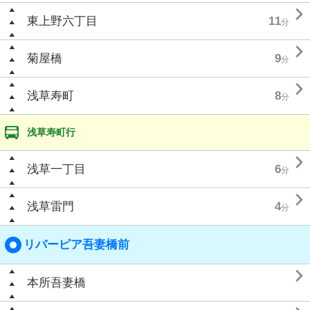

東上野六丁目
11
分

菊屋橋
9
分

浅草寿町
8
分
浅草寿町行

浅草一丁目
6
分

浅草雷門
4
分
リバーピア吾妻橋前

本所吾妻橋