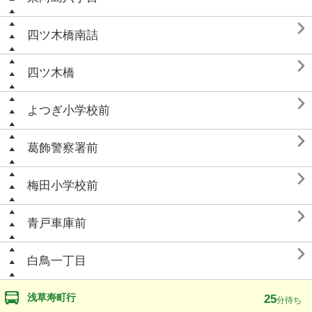

四ツ木橋南詰

四ツ木橋

よつぎ小学校前

葛飾警察署前

梅田小学校前

青戸車庫前

白鳥一丁目
浅草寿町行
25
分待ち