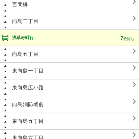

言問橋

向島二丁目
浅草寿町行
7
分待ち

向島五丁目

東向島一丁目

東向島広小路

向島消防署前

東向島五丁目

東向島六丁目