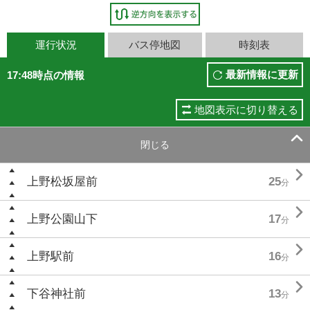
運行状況
バス停地図
時刻表
最新情報に更新
17:48時点の情報
地図表示に切り替える

閉じる

上野松坂屋前
25
分

上野公園山下
17
分

上野駅前
16
分

下谷神社前
13
分