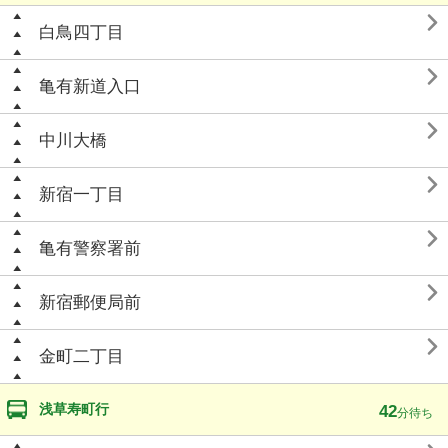

白鳥四丁目

亀有新道入口

中川大橋

新宿一丁目

亀有警察署前

新宿郵便局前

金町二丁目
浅草寿町行
42
分待ち