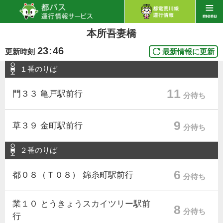
本所吾妻橋
23
:
46
更新時刻
最新情報に更新
１番のりば
11
門３３ 亀戸駅前行
分待ち
9
草３９ 金町駅前行
分待ち
２番のりば
6
都０８（Ｔ０８） 錦糸町駅前行
分待ち
業１０ とうきょうスカイツリー駅前
8
分待ち
行