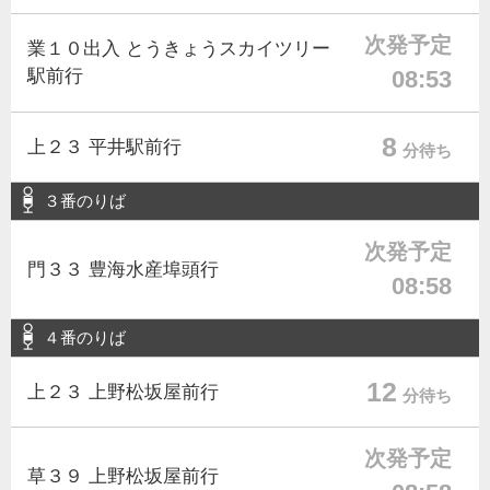
次発予定
業１０出入 とうきょうスカイツリー
駅前行
08:53
8
上２３ 平井駅前行
分待ち
３番のりば
次発予定
門３３ 豊海水産埠頭行
08:58
４番のりば
12
上２３ 上野松坂屋前行
分待ち
次発予定
草３９ 上野松坂屋前行