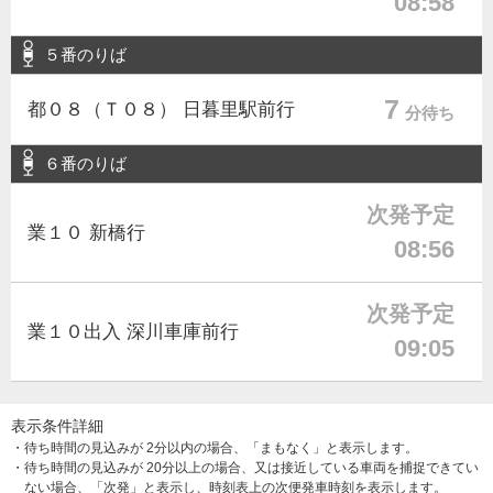
08:58
５番のりば
7
都０８（Ｔ０８） 日暮里駅前行
分待ち
６番のりば
次発予定
業１０ 新橋行
08:56
次発予定
業１０出入 深川車庫前行
09:05
表示条件詳細
・待ち時間の見込みが 2分以内の場合、「まもなく」と表示します。
・待ち時間の見込みが 20分以上の場合、又は接近している車両を捕捉できてい
ない場合、「次発」と表示し、時刻表上の次便発車時刻を表示します。