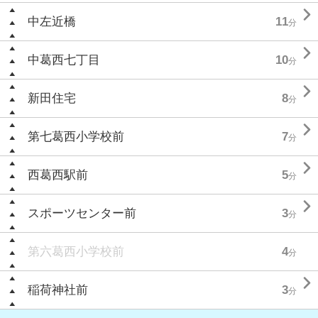

中左近橋
11
分

中葛西七丁目
10
分

新田住宅
8
分

第七葛西小学校前
7
分

西葛西駅前
5
分

スポーツセンター前
3
分
第六葛西小学校前
4
分

稲荷神社前
3
分