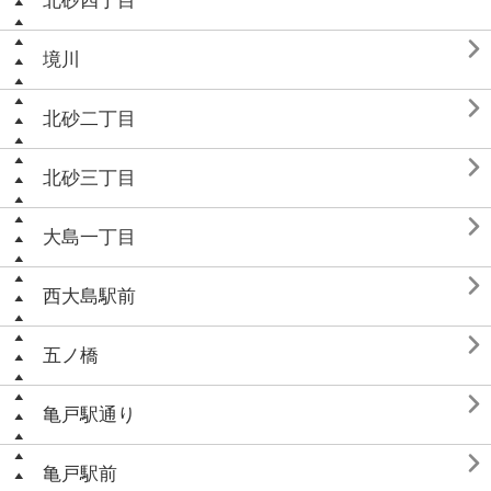
北砂四丁目

境川

北砂二丁目

北砂三丁目

大島一丁目

西大島駅前

五ノ橋

亀戸駅通り

亀戸駅前