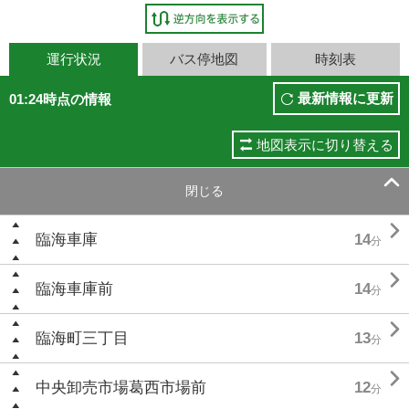
運行状況
バス停地図
時刻表
最新情報に更新
01:24時点の情報
地図表示に切り替える

閉じる

臨海車庫
14
分

臨海車庫前
14
分

臨海町三丁目
13
分

中央卸売市場葛西市場前
12
分