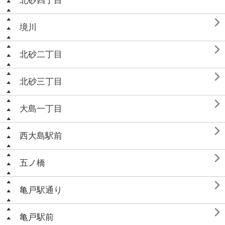
北砂四丁目

境川

北砂二丁目

北砂三丁目

大島一丁目

西大島駅前

五ノ橋

亀戸駅通り

亀戸駅前