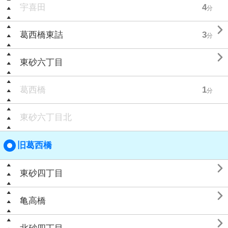
宇喜田
4
分

葛西橋東詰
3
分

東砂六丁目
葛西橋
1
分
東砂六丁目北
旧葛西橋

東砂四丁目

亀高橋
