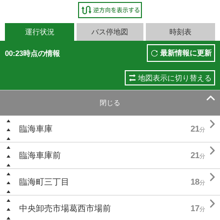
運行状況
バス停地図
時刻表
最新情報に更新
00:23時点の情報
地図表示に切り替える

閉じる

臨海車庫
21
分

臨海車庫前
21
分

臨海町三丁目
18
分

中央卸売市場葛西市場前
17
分