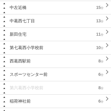

中左近橋
15
分

中葛西七丁目
13
分

新田住宅
11
分

第七葛西小学校前
10
分

西葛西駅前
8
分

スポーツセンター前
6
分
第六葛西小学校前
8
分

稲荷神社前
6
分