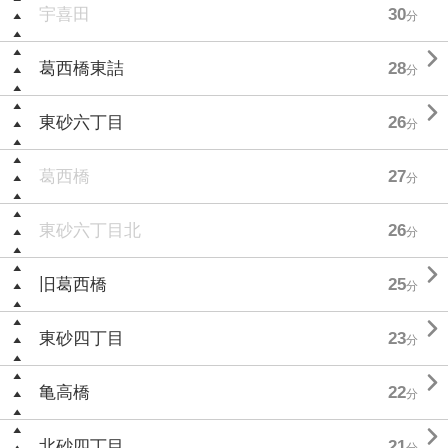
宇喜田
30
分

葛西橋東詰
28
分

東砂六丁目
26
分
葛西橋
27
分
東砂六丁目北
26
分

旧葛西橋
25
分

東砂四丁目
23
分

亀高橋
22
分

北砂四丁目
21
分