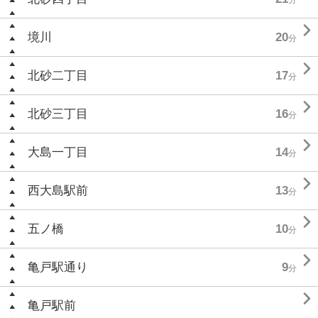

境川
20
分

北砂二丁目
17
分

北砂三丁目
16
分

大島一丁目
14
分

西大島駅前
13
分

五ノ橋
10
分

亀戸駅通り
9
分

亀戸駅前