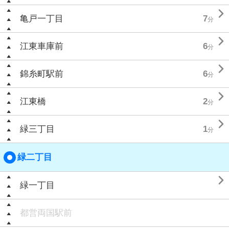

亀戸一丁目
7
分

江東車庫前
6
分

錦糸町駅前
6
分

江東橋
2
分

緑三丁目
1
分
緑二丁目

緑一丁目
都営両国駅前