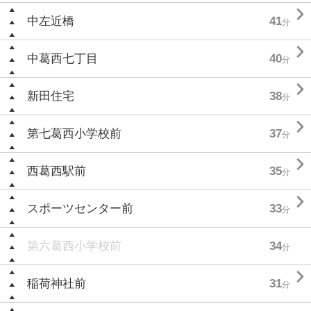

中左近橋
41
分

中葛西七丁目
40
分

新田住宅
38
分

第七葛西小学校前
37
分

西葛西駅前
35
分

スポーツセンター前
33
分
第六葛西小学校前
34
分

稲荷神社前
31
分