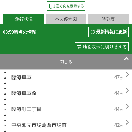
運行状況
バス停地図
時刻表
最新情報に更新
03:59時点の情報
地図表示に切り替える

閉じる

臨海車庫
47
分

臨海車庫前
44
分

臨海町三丁目
44
分

中央卸売市場葛西市場前
42
分