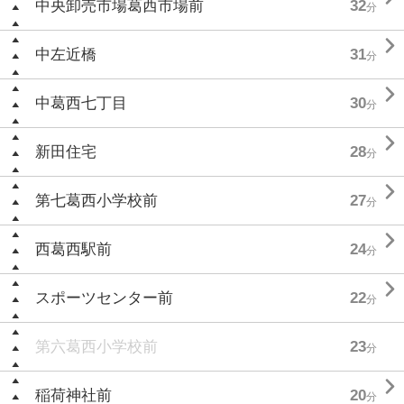
中央卸売市場葛西市場前
32
分

中左近橋
31
分

中葛西七丁目
30
分

新田住宅
28
分

第七葛西小学校前
27
分

西葛西駅前
24
分

スポーツセンター前
22
分
第六葛西小学校前
23
分

稲荷神社前
20
分