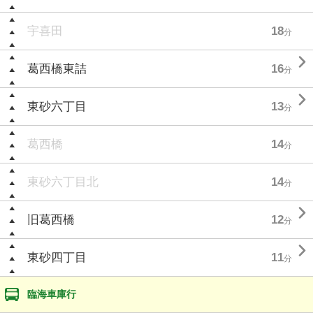
宇喜田
18
分

葛西橋東詰
16
分

東砂六丁目
13
分
葛西橋
14
分
東砂六丁目北
14
分

旧葛西橋
12
分

東砂四丁目
11
分
臨海車庫行