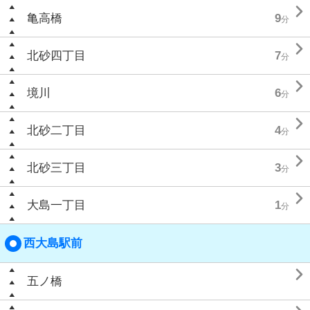

亀高橋
9
分

北砂四丁目
7
分

境川
6
分

北砂二丁目
4
分

北砂三丁目
3
分

大島一丁目
1
分
西大島駅前

五ノ橋