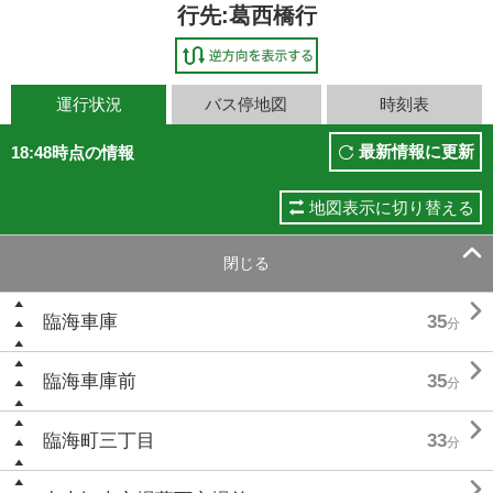
行先:葛西橋行
運行状況
バス停地図
時刻表
最新情報に更新
18:48時点の情報
地図表示に切り替える

閉じる

臨海車庫
35
分

臨海車庫前
35
分

臨海町三丁目
33
分
