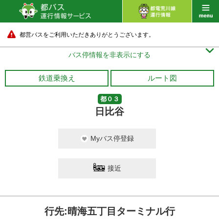
都営バスをご利用いただきありがとうございます。

バス停情報を非表示にする
鉄道乗換え
ルート図
都０３
日比谷
Myバス停登録
接近
行先:晴海五丁目ターミナル行