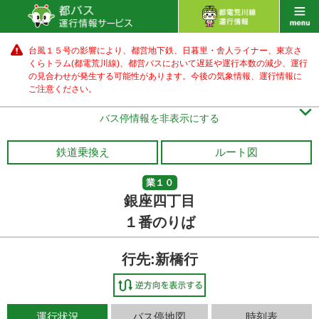
台風１５号の影響により、都営地下鉄、日暮里・舎人ライナー、東京さ
くらトラム(都電荒川線)、都営バス
において遅延や運行本数の減少、運行
の見合わせが発生する可能性があります。
今後の気象情報、運行情報に
ご注意ください。

バス停情報を非表示にする
鉄道乗換え
ルート図
業１０
銀座四丁目
１番のりば
行先:新橋行
運行状況
バス停地図
時刻表