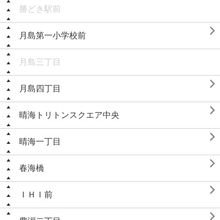
勝どき駅前

月島第一小学校前
月島三丁目

月島四丁目

晴海トリトンスクエア中央

晴海一丁目

春海橋

ＩＨＩ前
