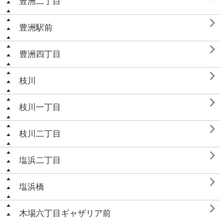
豊洲二丁目

豊洲駅前

豊洲四丁目

枝川

枝川一丁目

枝川二丁目

塩浜二丁目

塩浜橋

木場六丁目ギャザリア前