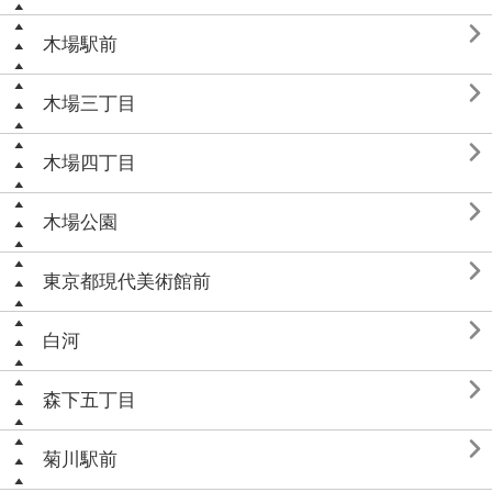

木場駅前

木場三丁目

木場四丁目

木場公園

東京都現代美術館前

白河

森下五丁目

菊川駅前