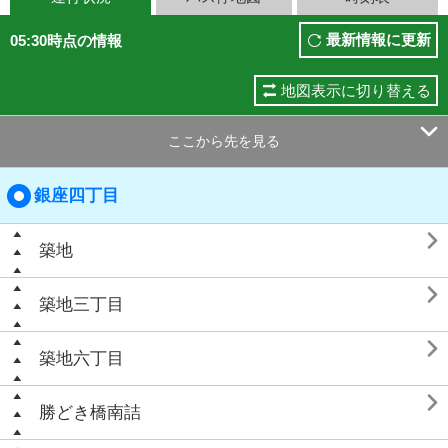
最新情報に更新
05:30時点の情報
地図表示に切り替える

ここから先を見る
銀座四丁目

築地

築地三丁目

築地六丁目

勝どき橋南詰